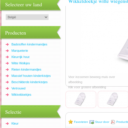
Wikkeldoekje witte wiegens
Selecteer uw land
Producten
Badstoffen kindermandjes
Marqueterie
Kleurrijk hout
Witte Wolkjes
Rieten kindermandjes
Massief houten kinderkistjes
Voor inzoomen beweeg muis over
Beschilderde kinderkistjes
afbeelding
Klik voor grotere afbeelding
Vertrouwd
Wikkeldoekjes
Selectie
Favorieten
Stuur door
Productb
Kleur