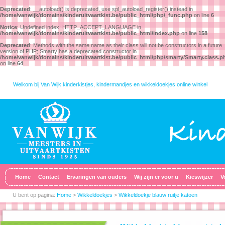
Deprecated
: __autoload() is deprecated, use spl_autoload_register() instead in
/home/vanwijk/domains/kinderuitvaartkist.be/public_html/php/_func.php
on line
6
Notice
: Undefined index: HTTP_ACCEPT_LANGUAGE in
/home/vanwijk/domains/kinderuitvaartkist.be/public_html/index.php
on line
158
Deprecated
: Methods with the same name as their class will not be constructors in a future
version of PHP; Smarty has a deprecated constructor in
/home/vanwijk/domains/kinderuitvaartkist.be/public_html/php/smarty/Smarty.class.p
on line
64
Welkom bij Van Wijk kinderkistjes, kindermandjes en wikkeldoekjes online winkel
Home
Contact
Ervaringen van ouders
Wij zijn er voor u
Kieswijzer
V
U bent op pagina:
Home
>
Wikkeldoekjes
>
Wikkeldoekje blauw ruitje katoen