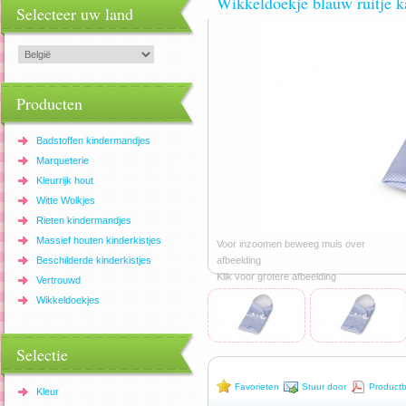
Wikkeldoekje blauw ruitje k
Selecteer uw land
Producten
Badstoffen kindermandjes
Marqueterie
Kleurrijk hout
Witte Wolkjes
Rieten kindermandjes
Massief houten kinderkistjes
Voor inzoomen beweeg muis over
Beschilderde kinderkistjes
afbeelding
Klik voor grotere afbeelding
Vertrouwd
Wikkeldoekjes
Selectie
Favorieten
Stuur door
Productb
Kleur