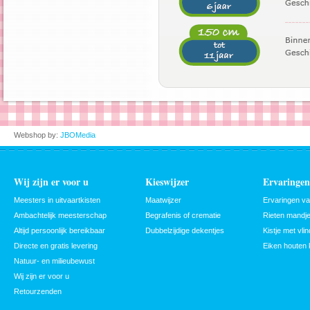
Webshop by:
JBOMedia
Wij zijn er voor u
Kieswijzer
Ervaringen
Meesters in uitvaartkisten
Maatwijzer
Ervaringen v
Ambachtelijk meesterschap
Begrafenis of crematie
Rieten mandje
Altijd persoonlijk bereikbaar
Dubbelzijdige dekentjes
Kistje met vlin
Directe en gratis levering
Eiken houten 
Natuur- en milieubewust
Wij zijn er voor u
Retourzenden